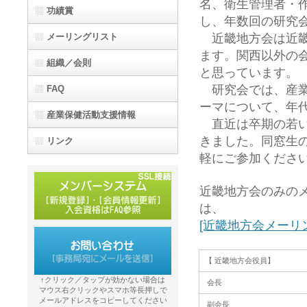
名、衛生管理者・作
功績賞
し、年数回の研究
メーリングリスト
近畿地方会は近畿
ます。関西以外の
組織／会則
と思っています。
研究会では、産業
FAQ
ーマについて、年
産業保健活動支援情報
直近は卒期の若い
きました。同窓生
リンク
軽にご参加くださ
近畿地方会のみの
は、
[近畿地方会メーリ
【 近畿地方会役員】
↑クリック／タップが効かない場合は
会長
マウス右クリックやスマホ等長押しで
メールアドレスをコピーしてください
副会長